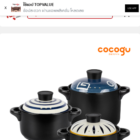
ใช้แอป TOPVALUE
x
USE APP
ช้อปสะดวก ผ่านแอพพลิเคชั่น โหลดเลย