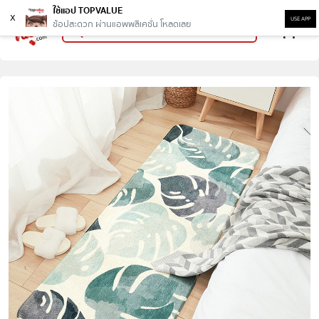
ใช้แอป TOPVALUE
x
USE APP
ช้อปสะดวก ผ่านแอพพลิเคชั่น โหลดเลย