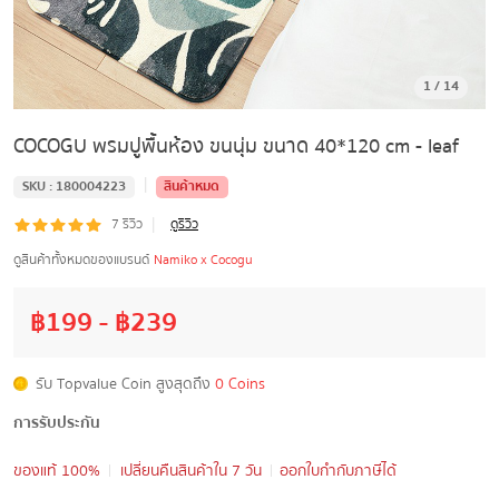
1
/
14
COCOGU พรมปูพื้นห้อง ขนนุ่ม ขนาด 40*120 cm - leaf
|
SKU :
180004223
สินค้าหมด
|
7
รีวิว
ดูรีวิว
ดูสินค้าทั้งหมดของแบรนด์
Namiko x Cocogu
฿
199
- ฿
239
รับ Topvalue Coin สูงสุดถึง
0 Coins
การรับประกัน
ของแท้ 100%
เปลี่ยนคืนสินค้าใน 7 วัน
ออกใบกำกับภาษีได้