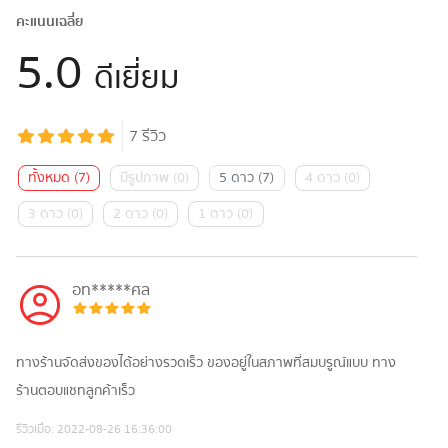
คะแนนเฉลี่ย
5.0
ดีเยี่ยม
7
รีวิว
ทั้งหมด
(
7
)
มีรูปภาพ
(
0
)
5 ดาว
(
7
)
4 ดาว
(
0
)
3 ดาว
(
0
)
2 ดาว
(
0
)
1 ดาว
(
0
)
อท*****ศล
ทางร้านจัดส่งของได้อย่างรวดเร็ว ของอยู่ในสภาพที่สมบรูณ์แบบ ทาง
ร้านตอบแชทลูกค้าเร็ว
รีวิวเมื่อ:
2022-08-26 16:36:00