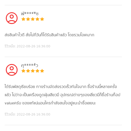
พั*****ิช
ส่งสินค้าไวดี สั่งไม่กี่วันก็ได้รับสินค้าแล้ว โดยรวมโอเคมาก
รีวิวเมื่อ:
2022-08-26 16:36:00
ศุ*****้ว
ได้รับพัสดุเรียบร้อย ทางร้านจัดส่งรวดเร็วทันใจมาก ซื้อร้านนี้หลายครั้ง
แล้ว ไม่ว่าจะเป็นเครื่องดูดฝุ่นเสียวมี่ อุปกรณ์ต่างๆของเสี่ยวมี่ก็ซื้อร้านท็อป
valueครับ ของแท้แน่นอนใครกำลังสนใจอยู่แนะนำซื้อเลยนะ
รีวิวเมื่อ:
2022-08-26 16:36:00