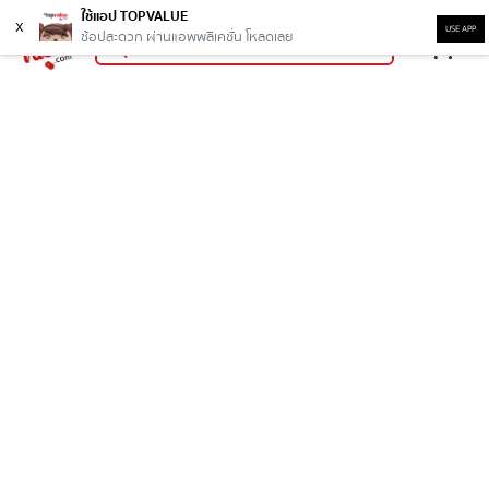
ใช้แอป TOPVALUE
x
USE APP
ช้อปสะดวก ผ่านแอพพลิเคชั่น โหลดเลย