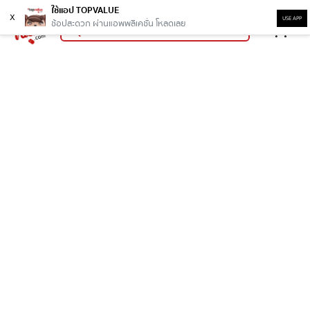
ใช้แอป TOPVALUE
x
USE APP
ช้อปสะดวก ผ่านแอพพลิเคชั่น โหลดเลย