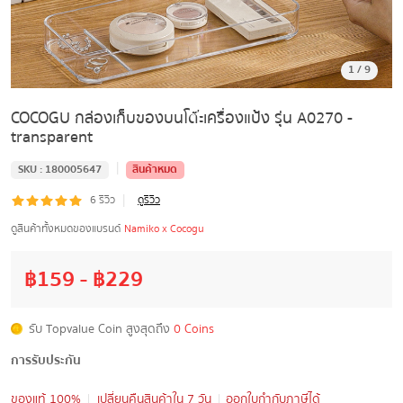
1
/
9
COCOGU กล่องเก็บของบนโต๊ะเครื่องแป้ง รุ่น A0270 -
transparent
|
SKU :
180005647
สินค้าหมด
|
6
รีวิว
ดูรีวิว
ดูสินค้าทั้งหมดของแบรนด์
Namiko x Cocogu
฿
159
- ฿
229
รับ Topvalue Coin สูงสุดถึง
0 Coins
การรับประกัน
ของแท้ 100%
เปลี่ยนคืนสินค้าใน 7 วัน
ออกใบกำกับภาษีได้