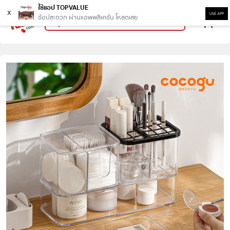
ใช้แอป TOPVALUE
x
USE APP
ช้อปสะดวก ผ่านแอพพลิเคชั่น โหลดเลย