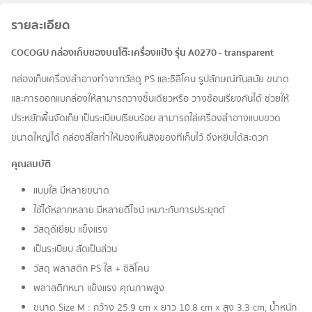
รายละเอียด
COCOGU กล่องเก็บของบนโต๊ะเครื่องแป้ง รุ่น A0270 - transparent
กล่องเก็บเครื่องสำอางทำจากวัสดุ PS และซิลิโคน รูปลักษณ์ทันสมัย ขนาด
และการออกแบกล่องให้สามารถวางชิ้นเดียวหรือ วางซ้อนเรียงกันได้ ช่วยให้
ประหยักพื้นจัดเก็ย เป็นระเบียบเรียบร้อย สามารถใส่เครื่องสำอางแบบขวด
ขนาดใหญ่ได้ กล่องสีใสทำให้มองเห็นสิ่งของที่เก็บไว้ จึงหยิบได้สะดวก
คุณสมบัติ
แบบใส มีหลายขนาด
ใช้ได้หลากหลาย มีหลายดีไซน์ เหมาะกับการประยุกต์
วัสดุดีเยี่ยม แข็งแรง
เป็นระเบียบ สัดเป็นส่วน
วัสดุ พลาสติก PS ใส + ซิลิโคน
พลาสติกหนา แข็งแรง คุณภาพสูง
ขนาด Size M : กว้าง 25.9 cm x ยาว 10.8 cm x สูง 3.3 cm, น้ำหนัก