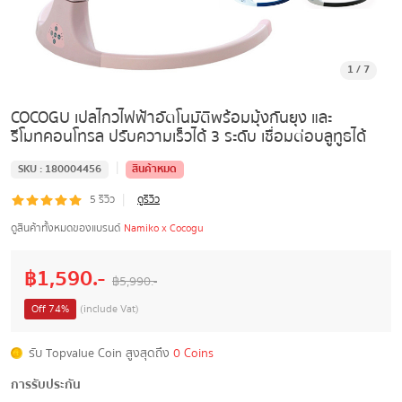
1
/
7
COCOGU เปลไกวไฟฟ้าอัตโนมัติพร้อมมุ้งกันยุง และ
รีโมทคอนโทรล ปรับความเร็วได้ 3 ระดับ เชื่อมต่อบลูทูธได้
|
SKU :
180004456
สินค้าหมด
|
5
รีวิว
ดูรีวิว
ดูสินค้าทั้งหมดของแบรนด์
Namiko x Cocogu
฿
1,590
.-
฿
5,990
.-
Off
74
%
(include Vat)
รับ Topvalue Coin สูงสุดถึง
0 Coins
การรับประกัน