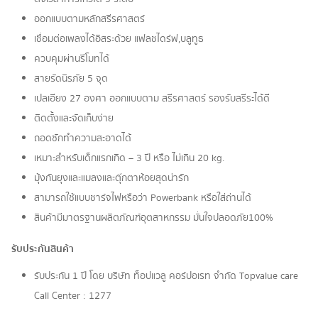
ออกแบบตามหลักสรีรศาสตร์
เชื่อมต่อเพลงได้อิสระด้วย แฟลชไดร์ฟ,บลูทูธ
ควบคุมผ่านรีโมทได้
สายรัดนิรภัย 5 จุด
เปลเอียง 27 องศา ออกแบบตาม สรีรศาสตร์ รองรับสรีระได้ดี
ติดตั้งและจัดเก็บง่าย
ถอดซักทำความสะอาดได้
เหมาะสำหรับเด็กแรกเกิด – 3 ปี หรือ ไม่เกิน 20 kg.
มุ้งกันยุงและแมลงและตุ๊กตาห้อยสุดน่ารัก
สามารถใช้แบบชาร์จไฟหรือว่า Powerbank หรือใส่ถ่านได้
สินค้ามีมาตรฐานผลิตภัณฑ์อุตสาหกรรม มั่นใจปลอดภัย100%
รับประกันสินค้า
รับประกัน 1 ปี โดย บริษัท ท็อปแวลู คอร์ปอเรท จํากัด Topvalue care
Call Center : 1277