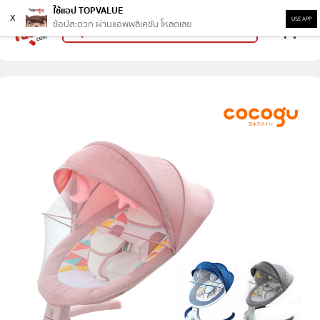
ใช้แอป TOPVALUE
x
USE APP
ช้อปสะดวก ผ่านแอพพลิเคชั่น โหลดเลย