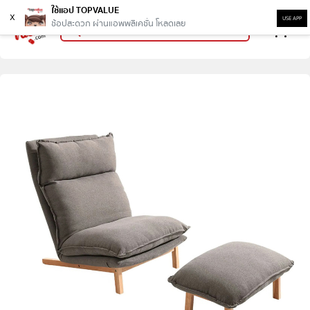
ใช้แอป TOPVALUE
x
USE APP
ช้อปสะดวก ผ่านแอพพลิเคชั่น โหลดเลย