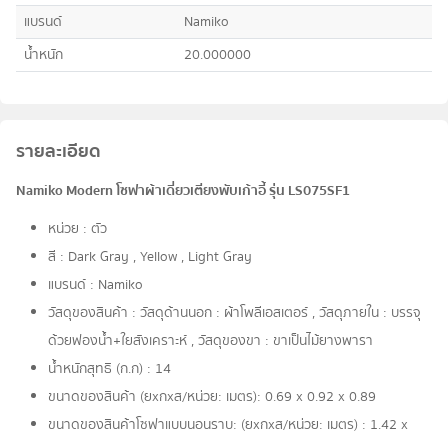
แบรนด์
Namiko
น้ำหนัก
20.000000
รายละเอียด
Namiko Modern โซฟาผ้าเดี่ยวเตียงพับเก้าอี้ รุ่น LS075SF1
หน่วย : ตัว
สี : Dark Gray , Yellow , Light Gray
แบรนด์ : Namiko
วัสดุของสินค้า : วัสดุด้านนอก : ผ้าโพลีเอสเตอร์ , วัสดุภายใน : บรรจุ
ด้วยฟองน้ำ+ใยสังเคราะห์ , วัสดุของขา : ขาเป็นไม้ยางพารา
น้ำหนักสุทธิ (ก.ก) : 14
ขนาดของสินค้า (ยxกxส/หน่วย: เมตร): 0.69 x 0.92 x 0.89
ขนาดของสินค้าโซฟาแบบนอนราบ: (ยxกxส/หน่วย: เมตร) : 1.42 x