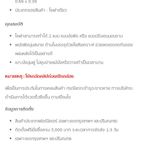
0.69 x 0.39
ประเภทของสินค้า : โซฟาเดี่ยว
คุณสมบัติ
โซฟาสามารถทำได้ 2 แบบ แบบนั่งพิง หรือ แบบปรับเอนนอนราบ
พนักพิงนุ่มสบาย ด้านในบรรจุด้วยใยสังเคราะห์ ช่วยลดแรงกดทับของ
แผ่นหลังได้เป็นอย่างดี
เบาะนั่งนุ่มฟู ไม่ยุบง่ายแม้นั่งหรือวางเท้าเป็นเวลานาน
หมายเหตุ : โปรดอัดคลิปก่อนเปิดกล่อง
เพื่อเป็นการประกันในการเคลมสินค้า กรณีแตก/ชำรุด/ขาดหาย ทางบริษัทจะ
ดำเนินการได้รวดเร็วยิ่งขึ้น ตามเงื่อนไข
ข้อมูลการติดตั้ง
สินค้าประเภทเฟอร์นิเจอร์ (เฉพาะเขตกรุงเทพฯ และปริมณฑล)
ติดตั้งฟรีเมื่อซื้อครบ 5,000 บาท ระยะเวลาการจัดส่ง 1-3 วัน
เฉพาะเขตกรุงเทพฯ และปริมณฑล