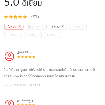
5.0
ดีเยี่ยม
7
รีวิว
ทั้งหมด
(
7
)
มีรูปภาพ
(
0
)
5 ดาว
(
7
)
4 ดาว
(
0
)
3 ดาว
(
0
)
2 ดาว
(
0
)
1 ดาว
(
0
)
ฉั*****ิน
สินค้าดีมาก คุณภาพใช้งานได้ ราคาเหมาะสมกับสินค้า ระยะเวลาในการจัด
ส่งค่อนข้างเร็ว จัดทำใส่กล่องดีแน่นหนา ได้รับสินค้าครบ​
รีวิวเมื่อ:
2023-08-24 09:51:57
พว*****ูล