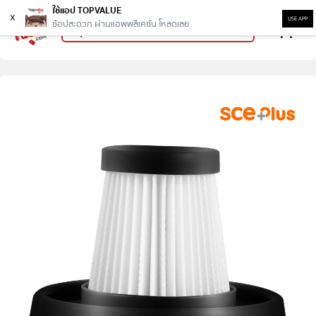
ใช้แอป TOPVALUE
x
USE APP
ช้อปสะดวก ผ่านแอพพลิเคชั่น โหลดเลย