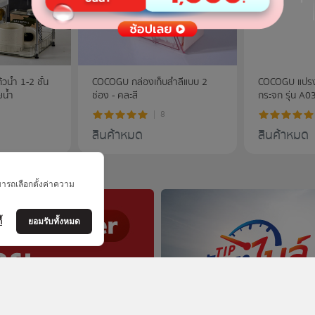
น้ำ 1-2 ชั้น
COCOGU กล่องเก็บสําลีแบบ 2
COCOGU แปร
น้ำ
ช่อง - คละสี
กระจก รุ่น A0
8
สินค้าหมด
สินค้าหมด
มารถเลือกตั้งค่าความ
้
ยอมรับทั้งหมด