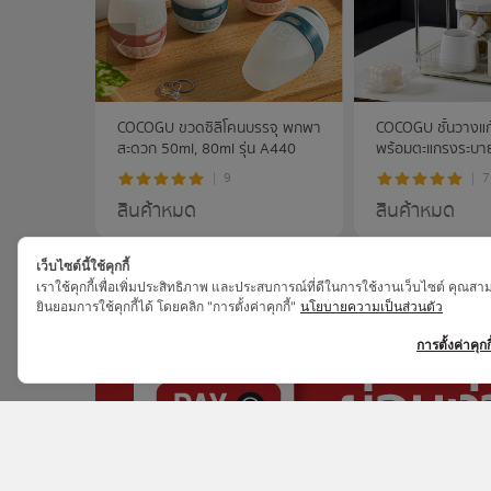
COCOGU ขวดซิลิโคนบรรจุ พกพา
COCOGU ชั้นวางแก้ว
สะดวก 50ml, 80ml รุ่น A440
พร้อมตะแกรงระบาย
9
7
สินค้าหมด
สินค้าหมด
PROMOTIONS
เว็บไซต์นี้ใช้คุกกี้
เราใช้คุกกี้เพื่อเพิ่มประสิทธิภาพ และประสบการณ์ที่ดีในการใช้งานเว็บไซต์ คุณสา
ยินยอมการใช้คุกกี้ได้ โดยคลิก "การตั้งค่าคุกกี้"
นโยบายความเป็นส่วนตัว
การตั้งค่าคุกกี