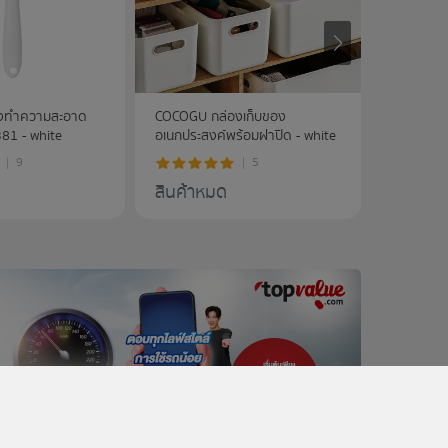
งทำความสะอาด
COCOGU กล่องเก็บของ
COCOGU ช
381 - white
อเนกประสงค์พร้อมฝาปิด - white
แบบติดผนั
9
5
สินค้าหมด
สินค้าห